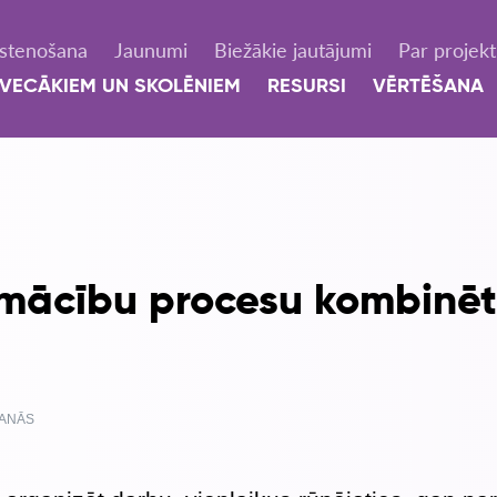
Īstenošana
Jaunumi
Biežākie jautājumi
Par projek
VECĀKIEM UN SKOLĒNIEM
RESURSI
VĒRTĒŠANA
t mācību procesu kombinēt
ŠANĀS