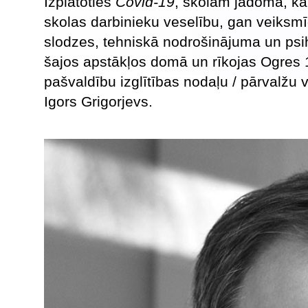
Izplatoties
Covid-19
, skolām jādomā, kā
skolas darbinieku veselību, gan veiksm
slodzes, tehniskā nodrošinājuma un ps
šajos apstākļos domā un rīkojas Ogres 
pašvaldību izglītības nodaļu / pārvalžu 
Igors Grigorjevs.