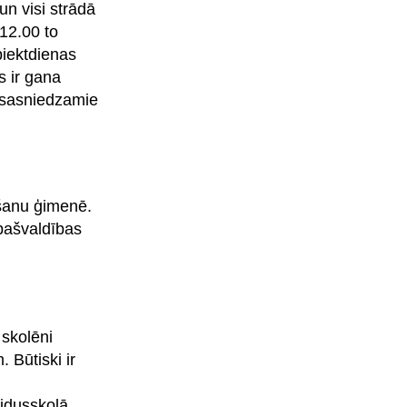
un visi strādā
 12.00 to
piektdienas
s ir gana
r sasniedzamie
kšanu ģimenē.
 pašvaldības
 skolēni
 Būtiski ir
vidusskolā