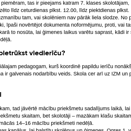
 piemēram, tas ir pieejams katram 7. klases skolotājam, 
to līdz ceturdienas plkst. 12.00, līdz piektdienas plkst.
 uzmanību tam, vai skolēniem nav pārāk liela slodze. No 
eki, īpaši novērtējot dokumenta noformējumu, proti, vai ta
akarā to nosūta, lai ģimenes laikus varētu saprast, kādi i
dēļā.
ietrūkst viedierīču?
sociālajam pedagogam, kurš koordinē papildu ierīču nonā
ma ir galvenais nodarbību veids. Skola cer arī uz IZM un
i
ikam, tad jāvērtē mācību priekšmetu sadalījums laikā, lai
kšmetu skaitam, bet skolotāji – mazākam klašu skaitam.
jāmācās 14–16 mācību priekšmeti nedēļā.
bas kanālus, lai balstītu skolēnus un ģimenes. Ogres 1. 