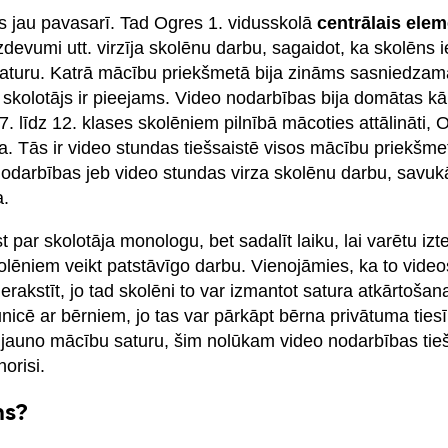
s jau pavasarī. Tad Ogres 1. vidusskolā
centrālais elem
uzdevumi utt. virzīja skolēnu darbu, sagaidot, ka skolēns 
turu. Katrā mācību priekšmetā bija zināms sasniedzamai
s skolotājs ir pieejams. Video nodarbības bija domātas kā
 līdz 12. klases skolēniem pilnībā mācoties attālināti, 
a. Tās ir video stundas tiešsaistē visos mācību priekšme
odarbības jeb video stundas virza skolēnu darbu, savukā
a.
 par skolotāja monologu, bet sadalīt laiku, lai varētu izt
skolēniem veikt patstāvīgo darbu. Vienojāmies, ka to vide
 ierakstīt, jo tad skolēni to var izmantot satura atkārtošan
unicē ar bērniem, jo tas var pārkāpt bērna privātuma ties
t jauno mācību saturu, šim nolūkam video nodarbības tie
norisi.
ns?