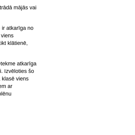
strādā mājās vai
 ir atkarīga no
 viens
kt klātienē,
ietekme atkarīga
. Izvēloties šo
 klasē viens
iem ar
olēnu