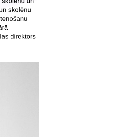
r skolēnu un
 un skolēnu
stenošanu
ārā
las direktors