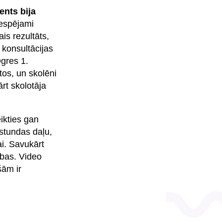
ents bija
iespējami
s rezultāts,
 konsultācijas
Ogres 1.
tos, un skolēni
rt skolotāja
eikties gan
ostundas daļu,
ai. Savukārt
ības. Video
šām ir