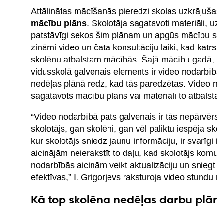
Attālinātas mācīšanās pieredzi skolas uzkrājuša
mācību plāns
. Skolotāja sagatavoti materiāli, 
patstāvīgi sekos šim plānam un apgūs mācību sa
zināmi video un čata konsultāciju laiki, kad katr
skolēnu atbalstam mācībās. Šajā mācību gadā, 7.
vidusskolā galvenais elements ir video nodarbīb
nedēļas plānā redz, kad tās paredzētas. Video n
sagatavots mācību plāns vai materiāli to atbalst
“Video nodarbībā pats galvenais ir tās nepārvērst
skolotājs, gan skolēni, gan vēl paliktu iespēja 
kur skolotājs sniedz jaunu informāciju, ir svarīgi
aicinājām neierakstīt to daļu, kad skolotājs kom
nodarbībās aicinām veikt aktualizāciju un snieg
efektīvas,” I. Grigorjevs raksturoja video stundu 
Kā top skolēna nedēļas darbu plā