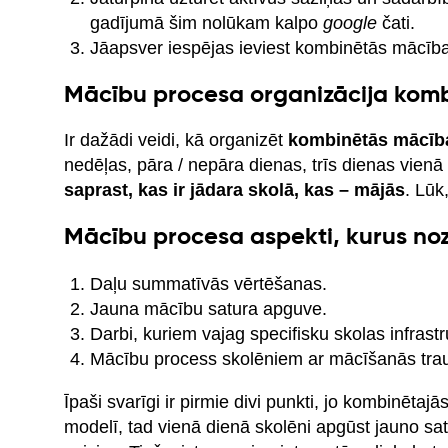
gadījumā šim nolūkam kalpo
google
čati.
Jāapsver iespējas ieviest kombinētās mācības,
Mācību procesa organizācija kom
Ir dažādi veidi, kā organizēt
kombinētās mācīb
nedēļas, pāra / nepāra dienas, trīs dienas vienā
saprast, kas ir jādara skolā, kas – mājās
. Lūk
Mācību procesa aspekti, kurus nozī
Daļu summatīvās vērtēšanas.
Jauna mācību satura apguve.
Darbi, kuriem vajag specifisku skolas infrastr
Mācību process skolēniem ar mācīšanās tra
Īpaši svarīgi ir pirmie divi punkti, jo kombinēt
modelī, tad vienā dienā skolēni apgūst jauno sat