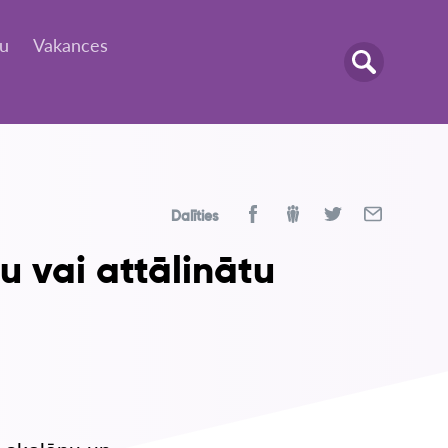
tu
Vakances
Dalīties
u vai attālinātu