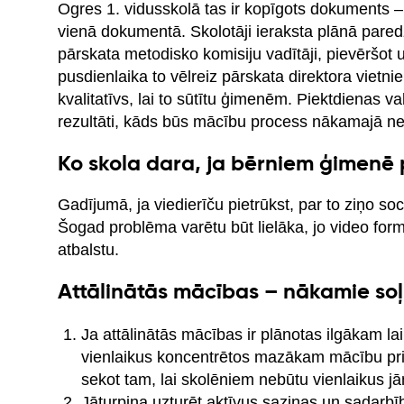
Ogres 1. vidusskolā tas ir kopīgots dokuments –
vienā dokumentā. Skolotāji ieraksta plānā paredzē
pārskata metodisko komisiju vadītāji, pievēršot
pusdienlaika to vēlreiz pārskata direktora vietni
kvalitatīvs, lai to sūtītu ģimenēm. Piektdienas v
rezultāti, kāds būs mācību process nākamajā ne
Ko skola dara, ja bērniem ģimenē p
Gadījumā, ja viedierīču pietrūkst, par to ziņo 
Šogad problēma varētu būt lielāka, jo video for
atbalstu.
Attālinātās mācības – nākamie soļ
Ja attālinātās mācības ir plānotas ilgākam la
vienlaikus koncentrētos mazākam mācību prie
sekot tam, lai skolēniem nebūtu vienlaikus 
Jāturpina uzturēt aktīvus saziņas un sadarbī