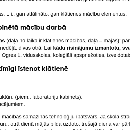
 t. i., gan attālināto, gan klātienes mācību elementus.
binētā mācību darbā
as
(daļa no laika ir klātienes mācības, daļa – mājās): pā
 nedēļā, divas otrā.
Lai kādu risinājumu izmantotu, sva
, Ogres 1. vidusskolas, koleģiāli apspriežoties, izveidotai
mīgi īstenot klātienē
uktūru (piem., laboratoriju kabinets).
ucējumiem.
ajās mācībās samazinās tehnoloģiju īpatsvars. Ja skola st
uru, otrā dienā mājās pilda uzdoto, trešajā diena var pār