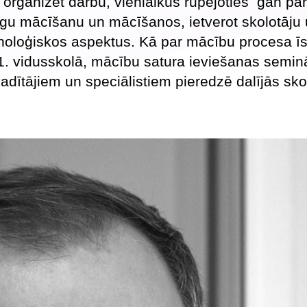
 organizēt darbu, vienlaikus rūpējoties gan pa
īgu mācīšanu un mācīšanos, ietverot skolotāju
iholoģiskos aspektus. Kā par mācību procesa ī
1. vidusskolā, mācību satura ieviešanas semin
vadītājiem un speciālistiem pieredzē dalījās sko