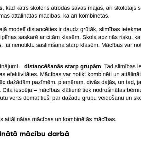
s
, kad katrs skolēns atrodas savās mājās, arī skolotājs 
mas attālinātās mācības, kā arī kombinētās.
ajā modelī distancēties ir daudz grūtāk, slimības ietekme
ciplīnas saskarē ar citām klasēm. Skola apzinās risku, ka
s, lai nenotiktu saslimšana starp klasēm. Mācības var noti
sinājumi –
distancēšanās starp grupām
. Tad slimības 
 efektivitātes. Mācības var notikt kombinēti un attālināti
 pēc dažādām pazīmēm, piemēram, divās daļās, un tad, ja
ai. Cita iespēja – mācības klātienē tiek nodrošinātas bērn
būtu vērts domāt tieši par dažādu grupu veidošanu un sk
s attālinātas mācības un kombinētās mācības.
linātā mācību darbā