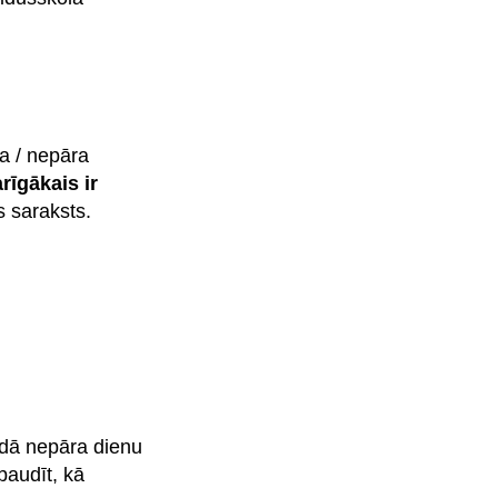
ra / nepāra
rīgākais ir
s saraksts.
rādā nepāra dienu
baudīt, kā