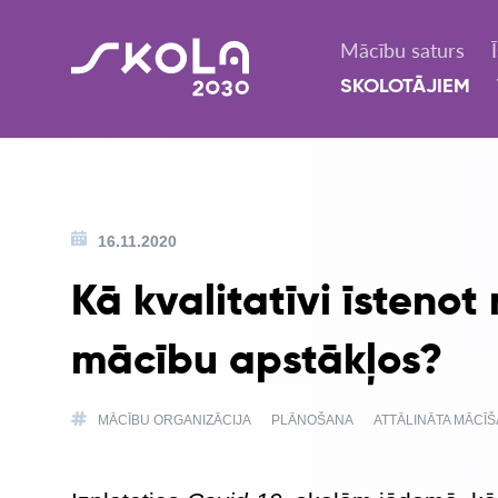
Mācību saturs
SKOLOTĀJIEM
16.11.2020
Kā kvalitatīvi īsteno
mācību apstākļos?
MĀCĪBU ORGANIZĀCIJA
PLĀNOŠANA
ATTĀLINĀTA MĀCĪ