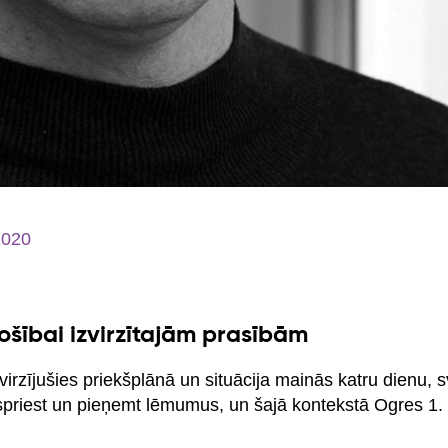
2020
ošībai izvirzītajām prasībām
irzījušies priekšplānā un situācija mainās katru dienu, sva
 spriest un pieņemt lēmumus, un šajā kontekstā Ogres 1.