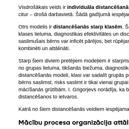
Visdrošākais veids ir
individuāla distancēšanā
citur – drošā darbavietā. Šādā gadījumā iespēja
Otrs modelis ir
distancēšanās starp klasēm
. Š
klases lieluma, diagnostikas efektivitātes un dis
saslimušais bērns var inficēt pārējos, bet rūpēja
kombinēti un attālināti.
Starp šiem diviem pretējiem modeļiem ir starpri
no grupas lieluma, tikšanās biežuma, diagnostikas
distancēšanās modeli, klasi var sadalīt grupās
bērns saslimst, risks saslimt ir tikai vienai grup
mācīšanās grūtībām. I. Grigorjevs norādīja, ka 
distancēšanos to ietvaros.
Katrā no šiem distancēšanās veidiem iespējama
Mācību procesa organizācija attā