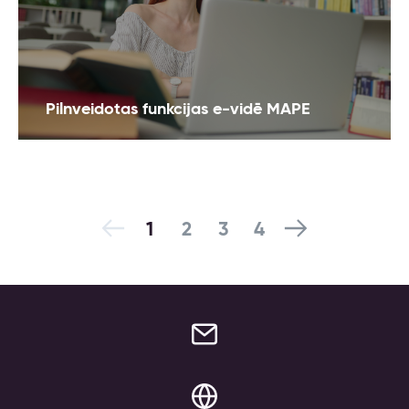
Pilnveidotas funkcijas e-vidē MAPE
1
2
3
4