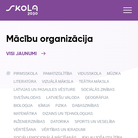
Mācību organizācija
VISI JAUNUMI
PIRMSSKOLA
PAMATIZGLĪTĪBA
VIDUSSKOLA
MŪZIKA
LITERATŪRA
VIZUĀLĀ MĀKSLA
TEĀTRA MĀKSLA
LATVIJAS UN PASAULES VĒSTURE
SOCIĀLĀS ZINĪBAS
SVEŠVALODAS
LATVIEŠU VALODA
ĢEOGRĀFIJA
BIOLOĢIJA
ĶĪMIJA
FIZIKA
DABASZINĪBAS
MATEMĀTIKA
DIZAINS UN TEHNOLOĢIJAS
INŽENIERZINĪBAS
DATORIKA
SPORTS UN VESELĪBA
VĒRTĒŠANA
VĒRTĪBAS UN IERADUMI
SOCIĀLI EMOCIONĀLĀ MĀCĪŠANĀS
IEKĻAUJOŠA IZGLĪTĪBA