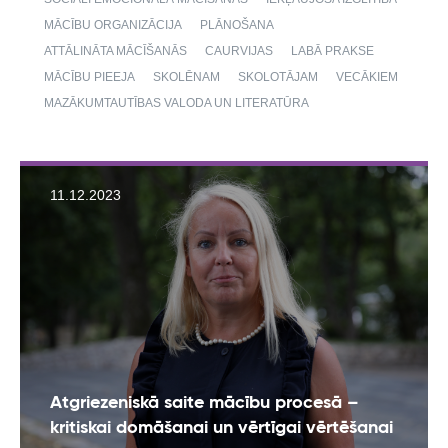
MĀCĪBU ORGANIZĀCIJA
PLĀNOŠANA
ATTĀLINĀTA MĀCĪŠANĀS
CAURVIJAS
LABĀ PRAKSE
MĀCĪBU PIEEJA
SKOLĒNAM
SKOLOTĀJAM
VECĀKIEM
MAZĀKUMTAUTĪBAS VALODA UN LITERATŪRA
11.12.2023
Atgriezeniskā saite mācību procesā –
kritiskai domāšanai un vērtīgai vērtēšanai