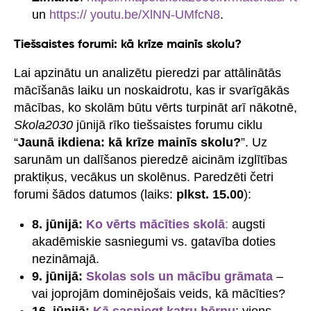
un
https:// youtu.be/XlNN-UMfcN8
.
Tiešsaistes forumi: kā krīze mainīs skolu?
Lai apzinātu un analizētu pieredzi par attālinātās
mācīšanās laiku un noskaidrotu, kas ir svarīgākās
mācības, ko skolām būtu vērts turpināt arī nākotnē,
Skola2030
jūnijā rīko tiešsaistes forumu ciklu
“
Jaunā ikdiena: kā krīze mainīs skolu?
”. Uz
sarunām un dalīšanos pieredzē aicinām izglītības
praktiķus, vecākus un skolēnus. Paredzēti četri
forumi šādos datumos (laiks:
plkst. 15.00
):
8. jūnijā:
Ko vērts mācīties skolā
:
augsti
akadēmiskie sasniegumi vs. gatavība doties
nezināmajā.
9. jūnijā:
Skolas sols un mācību grāmata
–
vai joprojām dominējošais veids, kā mācīties?
16. jūnijā:
Kā sasniegt katru bērnu
: viens