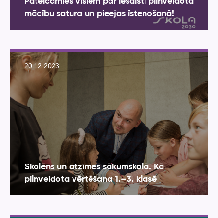
Pateicamies visiem par iesaisti pilnveidotā
mācību satura un pieejas īstenošanā!
20.12.2023
Skolēns un atzīmes sākumskolā. Kā
pilnveidota vērtēšana 1.–3. klasē