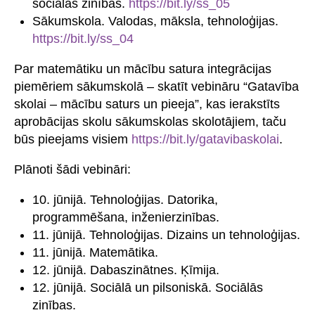
sociālās zinības.
https://bit.ly/ss_05
Sākumskola. Valodas, māksla, tehnoloģijas.
https://bit.ly/ss_04
Par matemātiku un mācību satura integrācijas
piemēriem sākumskolā – skatīt vebināru “Gatavība
skolai – mācību saturs un pieeja”, kas ierakstīts
aprobācijas skolu sākumskolas skolotājiem, taču
būs pieejams visiem
https://bit.ly/gatavibaskolai
.
Plānoti šādi vebināri:
10. jūnijā. Tehnoloģijas. Datorika,
programmēšana, inženierzinības.
11. jūnijā. Tehnoloģijas. Dizains un tehnoloģijas.
11. jūnijā. Matemātika.
12. jūnijā. Dabaszinātnes. Ķīmija.
12. jūnijā. Sociālā un pilsoniskā. Sociālās
zinības.