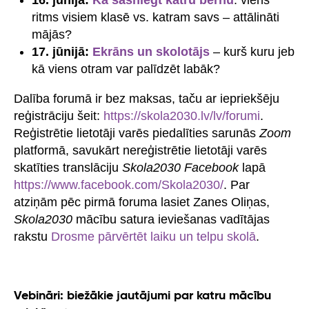
ritms visiem klasē vs. katram savs – attālināti
mājās?
17. jūnijā:
Ekrāns un skolotājs
– kurš kuru jeb
kā viens otram var palīdzēt labāk?
Dalība forumā ir bez maksas, taču ar iepriekšēju
reģistrāciju šeit:
https://skola2030.lv/lv/forumi
.
Reģistrētie lietotāji varēs piedalīties sarunās
Zoom
platformā, savukārt nereģistrētie lietotāji varēs
skatīties translāciju
Skola2030 Facebook
lapā
https://www.facebook.com/Skola2030/
. Par
atziņām pēc pirmā foruma lasiet Zanes Oliņas,
Skola2030
mācību satura ieviešanas vadītājas
rakstu
Drosme pārvērtēt laiku un telpu skolā
.
Vebināri: biežākie jautājumi par katru mācību