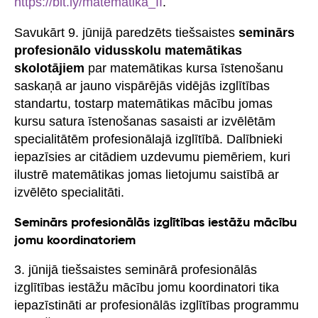
https://bit.ly/matematika_II
.
Savukārt 9. jūnijā paredzēts tiešsaistes
seminārs
profesionālo vidusskolu matemātikas
skolotājiem
par matemātikas kursa īstenošanu
saskaņā ar jauno vispārējās vidējās izglītības
standartu, tostarp matemātikas mācību jomas
kursu satura īstenošanas sasaisti ar izvēlētām
specialitātēm profesionālajā izglītībā. Dalībnieki
iepazīsies ar citādiem uzdevumu piemēriem, kuri
ilustrē matemātikas jomas lietojumu saistībā ar
izvēlēto specialitāti.
Seminārs profesionālās izglītības iestāžu mācību
jomu koordinatoriem
3. jūnijā tiešsaistes seminārā profesionālās
izglītības iestāžu mācību jomu koordinatori tika
iepazīstināti ar profesionālās izglītības programmu