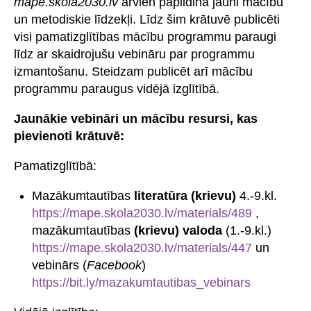
mape.skola2030.lv
arvien papildina jauni mācību
un metodiskie līdzekļi. Līdz šim krātuvē publicēti
visi pamatizglītības mācību programmu paraugi
līdz ar skaidrojušu vebināru par programmu
izmantošanu. Steidzam publicēt arī mācību
programmu paraugus vidējā izglītībā.
Jaunākie vebināri un mācību resursi, kas
pievienoti krātuvē:
Pamatizglītībā:
Mazākumtautības
literatūra (krievu)
4.-9.kl.
https://mape.skola2030.lv/materials/489
,
mazākumtautības
(krievu) valoda
(1.-9.kl.)
https://mape.skola2030.lv/materials/447
un
vebinārs (
Facebook
)
https://bit.ly/mazakumtautibas_vebinars