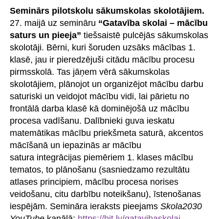
Seminārs pilotskolu sākumskolas skolotājiem.
27. maijā uz semināru
“Gatavība skolai – mācību
saturs un pieeja”
tiešsaistē pulcējās sākumskolas
skolotāji. Bērni, kuri šoruden uzsāks mācības 1.
klasē, jau ir pieredzējuši citādu mācību procesu
pirmsskolā. Tas jāņem vērā sākumskolas
skolotājiem, plānojot un organizējot mācību darbu
saturiski un veidojot mācību vidi, lai pārietu no
frontālā darba klasē kā dominējošā uz mācību
procesa vadīšanu. Dalībnieki guva ieskatu
matemātikas mācību priekšmeta saturā, akcentos
mācīšanā un iepazinās ar mācību
satura integrācijas piemēriem 1. klases mācību
tematos, to plānošanu (sasniedzamo rezultātu
atlases principiem, mācību procesa norises
veidošanu, citu darbību noteikšanu), īstenošanas
iespējām. Semināra ieraksts pieejams
Skola2030
YouTube
kanālā:
https://bit.ly/gatavibaskolai
.