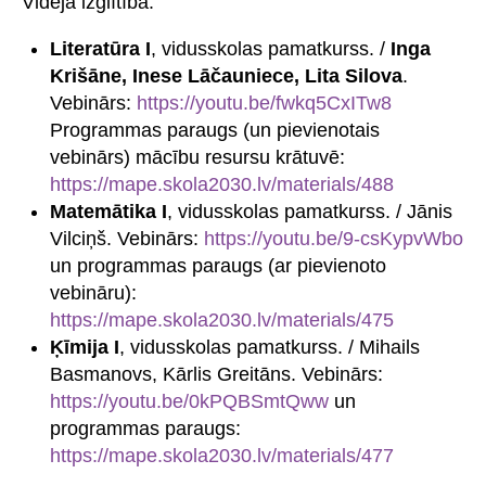
Vidējā izglītība:
Literatūra I
, vidusskolas pamatkurss. /
Inga
Krišāne, Inese Lāčauniece, Lita Silova
.
Vebinārs:
https://youtu.be/fwkq5CxITw8
Programmas paraugs (un pievienotais
vebinārs) mācību resursu krātuvē:
https://mape.skola2030.lv/materials/488
Matemātika I
, vidusskolas pamatkurss. / Jānis
Vilciņš. Vebinārs:
https://youtu.be/9-csKypvWbo
un programmas paraugs (ar pievienoto
vebināru):
https://mape.skola2030.lv/materials/475
Ķīmija I
, vidusskolas pamatkurss. / Mihails
Basmanovs, Kārlis Greitāns. Vebinārs:
https://youtu.be/0kPQBSmtQww
un
programmas paraugs:
https://mape.skola2030.lv/materials/477