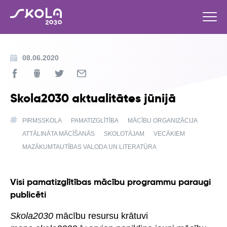
08.06.2020
Skola2030 aktualitātes jūnijā
PIRMSSKOLA
PAMATIZGLĪTĪBA
MĀCĪBU ORGANIZĀCIJA
ATTĀLINĀTA MĀCĪŠANĀS
SKOLOTĀJAM
VECĀKIEM
MAZĀKUMTAUTĪBAS VALODA UN LITERATŪRA
Visi pamatizglītības mācību programmu paraugi
publicēti
Skola2030
mācību resursu krātuvi