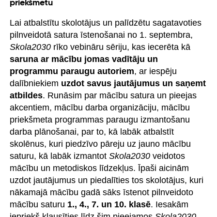
priekšmetu
Lai atbalstītu skolotājus un palīdzētu sagatavoties
pilnveidotā satura īstenošanai no 1. septembra,
Skola2030
rīko vebināru sēriju, kas iecerēta kā
saruna ar mācību jomas vadītāju un
programmu paraugu autoriem
, ar iespēju
dalībniekiem
uzdot savus jautājumus un saņemt
atbildes
. Runāsim par mācību satura un pieejas
akcentiem, mācību darba organizāciju, mācību
priekšmeta programmas paraugu izmantošanu
darba plānošanai, par to, kā labāk atbalstīt
skolēnus, kuri piedzīvo pāreju uz jauno mācību
saturu, kā labāk izmantot
Skola2030
veidotos
mācību un metodiskos līdzekļus. Īpaši aicinām
uzdot jautājumus un piedalīties tos skolotājus, kuri
nākamajā mācību gadā sāks īstenot pilnveidoto
mācību saturu
1., 4., 7. un 10. klasē
. Iesakām
iepriekš klausīties līdz šim pieejamos
Skola2030