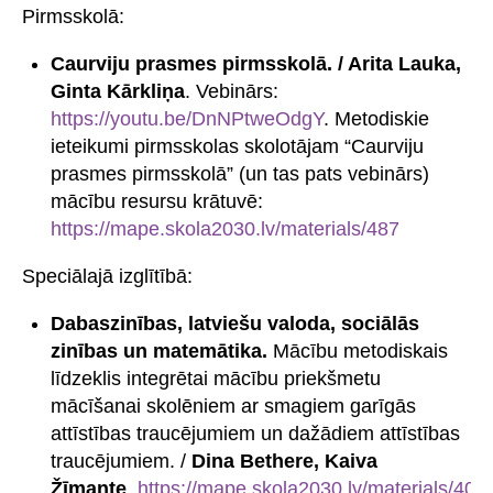
Pirmsskolā:
Caurviju prasmes pirmsskolā. / Arita Lauka,
Ginta Kārkliņa
. Vebinārs:
https://youtu.be/DnNPtweOdgY
. Metodiskie
ieteikumi pirmsskolas skolotājam “Caurviju
prasmes pirmsskolā” (un tas pats vebinārs)
mācību resursu krātuvē:
https://mape.skola2030.lv/materials/487
Speciālajā izglītībā:
Dabaszinības, latviešu valoda, sociālās
zinības un matemātika.
Mācību metodiskais
līdzeklis integrētai mācību priekšmetu
mācīšanai skolēniem ar smagiem garīgās
attīstības traucējumiem un dažādiem attīstības
traucējumiem. /
Dina Bethere, Kaiva
Žīmante
.
https://mape.skola2030.lv/materials/406