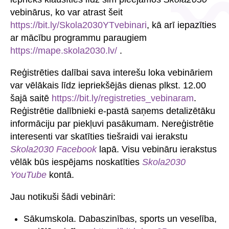
vebinārus, ko var atrast šeit
https://bit.ly/Skola2030YTvebinari
, kā arī iepazīties
ar mācību programmu paraugiem
https://mape.skola2030.lv/
.
Reģistrēties dalībai sava interešu loka vebināriem
var vēlākais līdz iepriekšējās dienas plkst. 12.00
šajā saitē
https://bit.ly/registreties_vebinaram
.
Reģistrētie dalībnieki e-pastā saņems detalizētāku
informāciju par piekļuvi pasākumam. Nereģistrētie
interesenti var skatīties tiešraidi vai ierakstu
Skola2030
Facebook
lapā. Visu vebināru ierakstus
vēlāk būs iespējams noskatīties
Skola2030
YouTube
kontā.
Jau notikuši šādi vebināri:
Sākumskola. Dabaszinības, sports un veselība,