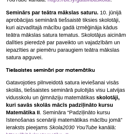
Seminārs par teātra mākslas saturu.
10. jūnijā
aprobācijas seminārā tiešsaistē tiksies skolotāji,
kuri aizvadītajā mācību gadā izmēģināja kādus
teātra mākslas satura tematus. Skolotājus aicinām
dalīties pieredzē par paveikto un vajadzībām un
iepazīties ar piemēru paraugiem teātra mākslas
satura apguvei.
Tiešsaistes semināri par matemātiku
Gatavojoties pilnveidotā satura ieviešanai visās
skolās, tiešsaistes seminārā pulcējās visu Latvijas
vidusskolu un ģimnāziju matemātikas
skolotāji,
kuri savās skolās mācīs padziļināto kursu
Matemātika II
. Semināra “Padziļināto kursu
īstenošanas scenāriji matemātikas mācību jomā”
ieraksts pieejams
Skola2030 YouTube
kanālā: