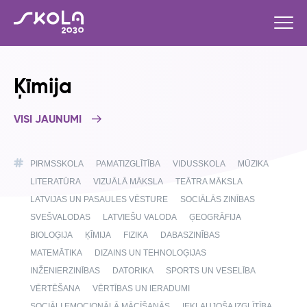
Ķīmija
VISI JAUNUMI
PIRMSSKOLA
PAMATIZGLĪTĪBA
VIDUSSKOLA
MŪZIKA
LITERATŪRA
VIZUĀLĀ MĀKSLA
TEĀTRA MĀKSLA
LATVIJAS UN PASAULES VĒSTURE
SOCIĀLĀS ZINĪBAS
SVEŠVALODAS
LATVIEŠU VALODA
ĢEOGRĀFIJA
BIOLOĢIJA
ĶĪMIJA
FIZIKA
DABASZINĪBAS
MATEMĀTIKA
DIZAINS UN TEHNOLOĢIJAS
INŽENIERZINĪBAS
DATORIKA
SPORTS UN VESELĪBA
VĒRTĒŠANA
VĒRTĪBAS UN IERADUMI
SOCIĀLI EMOCIONĀLĀ MĀCĪŠANĀS
IEKĻAUJOŠA IZGLĪTĪBA