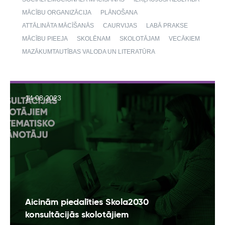
MĀCĪBU ORGANIZĀCIJA
PLĀNOŠANA
ATTĀLINĀTA MĀCĪŠANĀS
CAURVIJAS
LABĀ PRAKSE
MĀCĪBU PIEEJA
SKOLĒNAM
SKOLOTĀJAM
VECĀKIEM
MAZĀKUMTAUTĪBAS VALODA UN LITERATŪRA
14.08.2023
Aicinām piedalīties Skola2030
konsultācijās skolotājiem