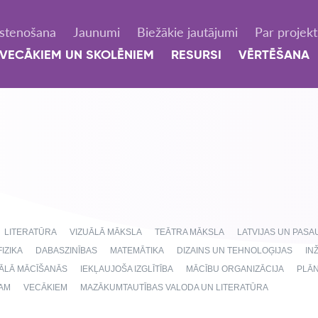
Īstenošana
Jaunumi
Biežākie jautājumi
Par projek
VECĀKIEM UN SKOLĒNIEM
RESURSI
VĒRTĒŠANA
LITERATŪRA
VIZUĀLĀ MĀKSLA
TEĀTRA MĀKSLA
LATVIJAS UN PAS
FIZIKA
DABASZINĪBAS
MATEMĀTIKA
DIZAINS UN TEHNOLOĢIJAS
IN
NĀLĀ MĀCĪŠANĀS
IEKĻAUJOŠA IZGLĪTĪBA
MĀCĪBU ORGANIZĀCIJA
PLĀ
AM
VECĀKIEM
MAZĀKUMTAUTĪBAS VALODA UN LITERATŪRA