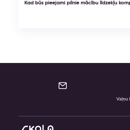
Kad būs pieejami pilnie mācību līdzekļu kom
Vaļņu i