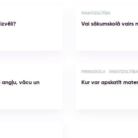
PAMATIZGLĪTĪBA
izvēli?
Vai sākumskolā vairs n
PIRMSSKOLA
PAMATIZGLĪTĪBA
i angļu, vācu un
Kur var apskatīt mater