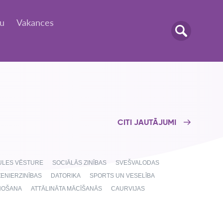
tu
Vakances
CITI JAUTĀJUMI
AULES VĒSTURE
SOCIĀLĀS ZINĪBAS
SVEŠVALODAS
ŽENIERZINĪBAS
DATORIKA
SPORTS UN VESELĪBA
NOŠANA
ATTĀLINĀTA MĀCĪŠANĀS
CAURVIJAS