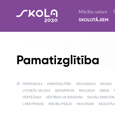
Mācību saturs
SKOLOTĀJIEM
Pamatizglītība
PIRMSSKOLA
PAMATIZGLĪTĪBA
VIDUSSKOLA
MŪZIKA
LATVIEŠU VALODA
ĢEOGRĀFIJA
BIOLOĢIJA
ĶĪMIJA
VĒRTĒŠANA
VĒRTĪBAS UN IERADUMI
SOCIĀLI EMOCIO
LABĀ PRAKSE
MĀCĪBU PIEEJA
SKOLĒNAM
SKOLOTĀJ