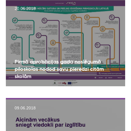
20.06.2018
Pirmā aprobācijas gada noslēgumā
piloskolas nodod savu pieredzi citām
skolām
09.06.2018