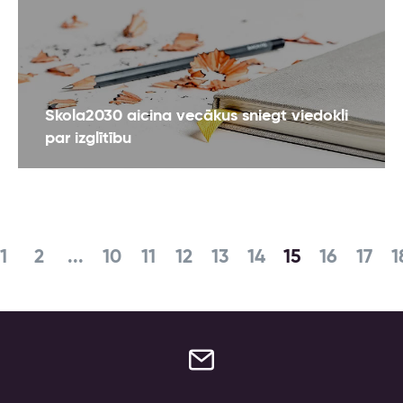
Skola2030 aicina vecākus sniegt viedokli
par izglītību
1
2
...
10
11
12
13
14
15
16
17
1