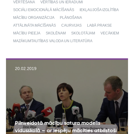
VĒRTĒŠANA
VĒRTĪBAS UN IERADUMI
SOCIĀLI EMOCIONĀLĀ MĀCĪŠANĀS
IEKĻAUJOŠA IZGLĪTĪBA
MĀCĪBU ORGANIZĀCIJA
PLĀNOŠANA
ATTĀLINĀTA MĀCĪŠANĀS
CAURVIJAS
LABĀ PRAKSE
MĀCĪBU PIEEJA
SKOLĒNAM
SKOLOTĀJAM
VECĀKIEM
MAZĀKUMTAUTĪBAS VALODA UN LITERATŪRA
20.02.2019
Pilnveidotā mācību satura modelis
vidusskolā – ar iespēju mācīties atbilstoši