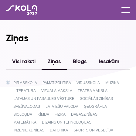
Ziņas
Visi raksti
Ziņas
Blogs
Iesakām
S
PIRMSSKOLA
PAMATIZGLĪTĪBA
VIDUSSKOLA
MŪZIKA
LITERATŪRA
VIZUĀLĀ MĀKSLA
TEĀTRA MĀKSLA
LATVIJAS UN PASAULES VĒSTURE
SOCIĀLĀS ZINĪBAS
SVEŠVALODAS
LATVIEŠU VALODA
ĢEOGRĀFIJA
BIOLOĢIJA
ĶĪMIJA
FIZIKA
DABASZINĪBAS
MATEMĀTIKA
DIZAINS UN TEHNOLOĢIJAS
INŽENIERZINĪBAS
DATORIKA
SPORTS UN VESELĪBA