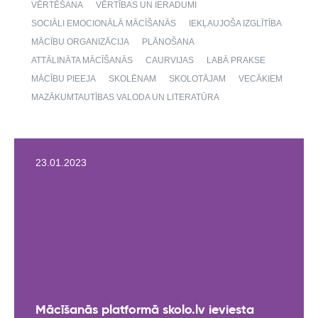
VĒRTĒŠANA
VĒRTĪBAS UN IERADUMI
SOCIĀLI EMOCIONĀLĀ MĀCĪŠANĀS
IEKĻAUJOŠA IZGLĪTĪBA
MĀCĪBU ORGANIZĀCIJA
PLĀNOŠANA
ATTĀLINĀTA MĀCĪŠANĀS
CAURVIJAS
LABĀ PRAKSE
MĀCĪBU PIEEJA
SKOLĒNAM
SKOLOTĀJAM
VECĀKIEM
MAZĀKUMTAUTĪBAS VALODA UN LITERATŪRA
23.01.2023
Mācīšanās platformā skolo.lv ieviesta