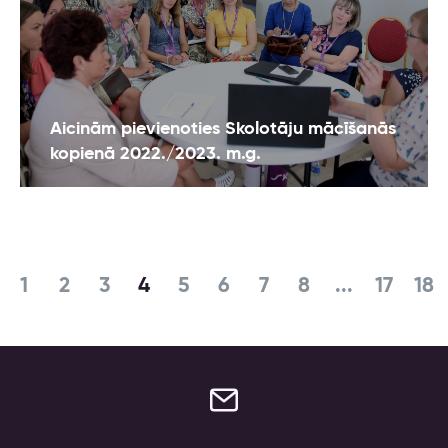
Aicinām pievienoties Skolotāju mācīšanās
kopienā 2022./2023. m.g.
1
2
3
4
5
6
7
8
...
17
18