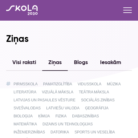
Ziņas
Visi raksti
Ziņas
Blogs
Iesakām
S
PIRMSSKOLA
PAMATIZGLĪTĪBA
VIDUSSKOLA
MŪZIKA
LITERATŪRA
VIZUĀLĀ MĀKSLA
TEĀTRA MĀKSLA
LATVIJAS UN PASAULES VĒSTURE
SOCIĀLĀS ZINĪBAS
SVEŠVALODAS
LATVIEŠU VALODA
ĢEOGRĀFIJA
BIOLOĢIJA
ĶĪMIJA
FIZIKA
DABASZINĪBAS
MATEMĀTIKA
DIZAINS UN TEHNOLOĢIJAS
INŽENIERZINĪBAS
DATORIKA
SPORTS UN VESELĪBA